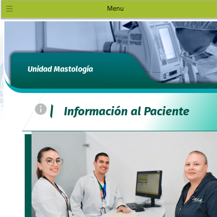
Menu
Unidad Mastología
=
|
Información al Paciente