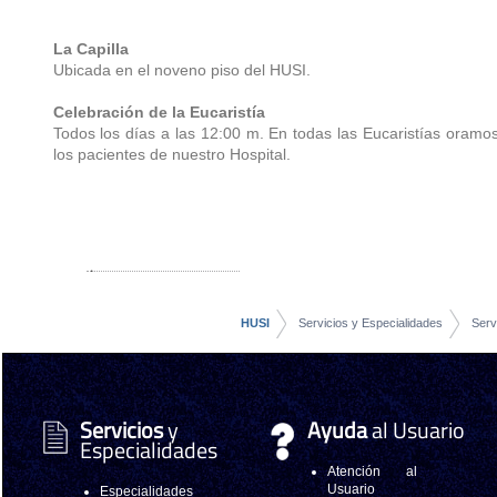
La Capilla
Ubicada en el noveno piso del HUSI.
Celebración de la Eucaristía
Todos los días a las 12:00 m. En todas las Eucaristías oramo
los pacientes de nuestro Hospital.
HUSI
Servicios y Especialidades
Serv
Servicios
y
Ayuda
al Usuario
Especialidades
Atención al
Usuario
Especialidades