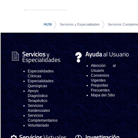
HUSI
Servicios y Especialidades
Servicios Compleme
Servicios
y
Ayuda
al Usuario
Especialidades
Atención al
Usuario
Especialidades
Convenios
Clínicas
Vigentes
Especialidades
Preguntas
Quirúrgicas
Frecuentes
Apoyo
Mapa del Sitio
Diagnóstico
Terapéutico
Servicios
Asistenciales
Servicios
Complementarios
Voluntariado
Servicios
Virtuales
Investigación