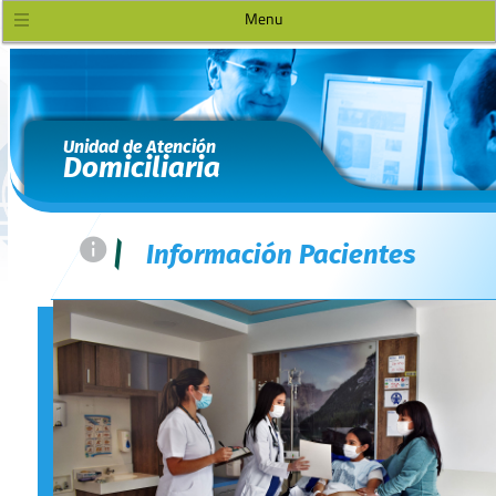
Menu
Unidad de Atención
Domiciliaria
=
|
Información Pacientes