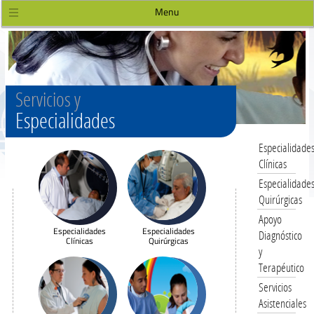
Menu
Servicios y
Especialidades
Especialidade
Clínicas
Especialidade
Quirúrgicas
Apoyo
Especialidades
Especialidades
Diagnóstico
Clínicas
Quirúrgicas
y
Terapéutico
Servicios
Asistenciales