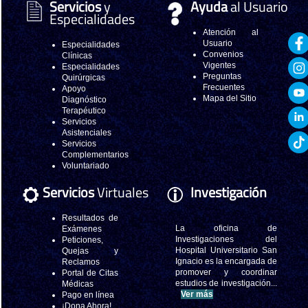
Servicios
y
Ayuda
al Usuario
Especialidades
Atención al
Usuario
Especialidades
Convenios
Clínicas
Vigentes
Especialidades
Preguntas
Quirúrgicas
Frecuentes
Apoyo
Mapa del Sitio
Diagnóstico
Terapéutico
Servicios
Asistenciales
Servicios
Complementarios
Voluntariado
Servicios
Virtuales
Investigación
Resultados de
La oficina de
Exámenes
Investigaciones del
Peticiones,
Hospital Universitario San
Quejas y
Ignacio es la encargada de
Reclamos
promover y coordinar
Portal de Citas
estudios de investigación...
Médicas
Ver más
Pago en línea
¡Dona Ahora!