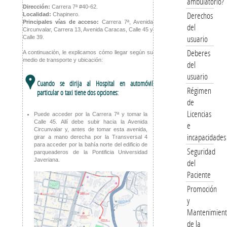
ambulatorio?
Dirección:
Carrera 7ª #40-62.
Derechos
Localidad:
Chapinero.
Principales vías de acceso:
Carrera 7ª, Avenida
del
Circunvalar, Carrera 13, Avenida Caracas, Calle 45 y
usuario
Calle 39.
Deberes
A continuación, le explicamos cómo llegar según su
medio de transporte y ubicación:
del
usuario
,
Cuando se dirija al Hospital en automóvil
Régimen
particular o taxi tiene dos opciones:
de
Licencias
Puede acceder por la Carrera 7ª y tomar la
Calle 45. Allí debe subir hacia la Avenida
e
Circunvalar y, antes de tomar esta avenida,
incapacidades
girar a mano derecha por la Transversal 4
para acceder por la bahía norte del edificio de
Seguridad
parqueaderos de la Pontificia Universidad
Javeriana.
del
Paciente
Promoción
y
Mantenimien
de la