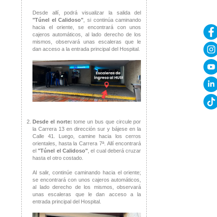
Desde allí, podrá visualizar la salida del
"Túnel el Calidoso"
, si continúa caminando
hacia el oriente, se encontrará con unos
cajeros automáticos, al lado derecho de los
mismos, observará unas escaleras que le
dan acceso a la entrada principal del Hospital.
Desde el norte:
tome un bus que circule por
la Carrera 13 en dirección sur y bájese en la
Calle 41. Luego, camine hacia los cerros
orientales, hasta la Carrera 7ª. Allí encontrará
el
"Túnel el Calidoso"
, el cual deberá cruzar
hasta el otro costado.
Al salir, continúe caminando hacia el oriente;
se encontrará con unos cajeros automáticos,
al lado derecho de los mismos, observará
unas escaleras que le dan acceso a la
entrada principal del Hospital.