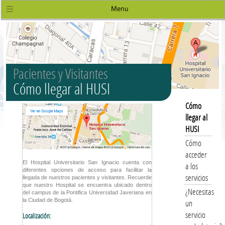
Menu
Pacientes y Visitantes
Cómo llegar al HUSI
Cómo
llegar al
HUSI
Cómo
acceder
El Hospital Universitario San Ignacio cuenta con
a los
diferentes opciones de acceso para facilitar la
servicios
llegada de nuestros pacientes y visitantes. Recuerde
que nuestro Hospital se encuentra ubicado dentro
¿Necesitas
del campus de la Pontifica Universidad Javeriana en
la Ciudad de Bogotá.
un
servicio
Localización: