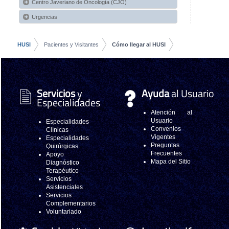
Centro Javeriano de Oncología (CJO)
Urgencias
HUSI
Pacientes y Visitantes
Cómo llegar al HUSI
Servicios
y
Ayuda
al Usuario
Especialidades
Atención al
Usuario
Especialidades
Convenios
Clínicas
Vigentes
Especialidades
Preguntas
Quirúrgicas
Frecuentes
Apoyo
Mapa del Sitio
Diagnóstico
Terapéutico
Servicios
Asistenciales
Servicios
Complementarios
Voluntariado