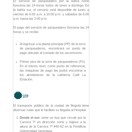
El servicio de parqueadero por la bahía norte
funciona las 24 horas todos de lunes a domingo. En
la bahía sur, el servicio está disponible de lunes a
viernes de 6:00 a.m. a 10:00 p.m. y sábados de 6:00
a.m. hasta las 2:00 p.m.
El pago del servicio de parqueadero funciona las 24
horas y se recibe:
Al ingresar a la planta principal (PP) de la torre
de parqueaderos, encontrará un punto de
pago ubicado al costado de los ascensores.
Primer piso de la torre de parqueaderos (P1).
En el mismo nivel, como punto de referencia,
las máquinas de pago las podrá encontrar a
los alrededores de la cafetería Café La
Estación.
'
SITP
El transporte público de la ciudad de Bogotá tiene
diversas rutas que le facilitan su llegada al Hospital.
Desde el sur:
tome un bus que circule por la
Carrera 7ª en dirección norte y bájese a la
altura de la Carrera 7ª #40-62 en la Pontificia
Universidad Javeriana.