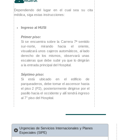
!
Recuerde:
Dependiendo del lugar en el cual sea su cita
médica, siga estas instrucciones:
Ingreso al HUSI
Primer piso:
Si se encuentra sobre la Carrera 7ª sentido
sur-norte, mirando hacia el oriente,
visualizará unos cajeros automáticos, al lado
derecho de los mismos, observará unas
escaleras que debe subir ya que lo dirigirán
a la entrada principal del Hospital.
Séptimo piso:
Si está ubicado en el edificio de
parqueaderos, debe tomar el ascensor hasta
el piso 2 (P2), posteriormente dirigirse por el
pasillo hacia el occidente y allí tendrá ingreso
al 7° piso del Hospital.
Urgencias de Servicios Internacionales y Planes
Especiales (SIPE)