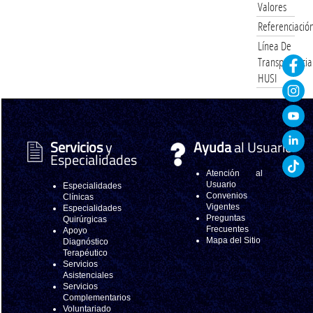
Valores
Referenciació
Línea De
Transparencia
HUSI
Servicios
y
Ayuda
al Usuario
Especialidades
Atención al
Usuario
Especialidades
Convenios
Clínicas
Vigentes
Especialidades
Preguntas
Quirúrgicas
Frecuentes
Apoyo
Mapa del Sitio
Diagnóstico
Terapéutico
Servicios
Asistenciales
Servicios
Complementarios
Voluntariado