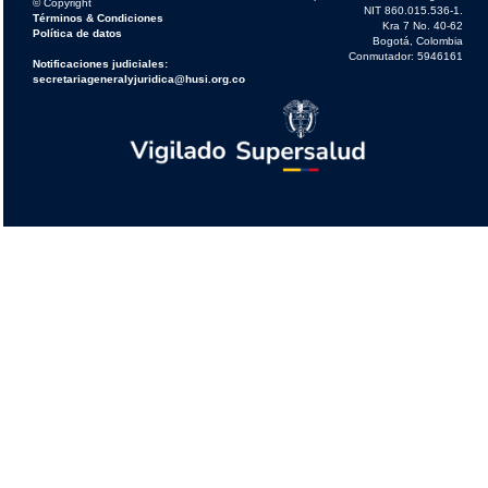
© Copyright
NIT 860.015.536-1.
Términos & Condiciones
Kra 7 No. 40-62
Política de datos
Bogotá, Colombia
Conmutador: 5946161
Notificaciones judiciales:
secretariageneralyjuridica@husi.org.co