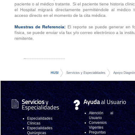
paciente o al médico tratante. Si el paciente tiene historia clíni
el Hospital migrará directamente permitiéndole al médico 
acceso directo en el momento de la cita médica.
Muestras de Referencia:
El reporte se puede generar en f
física, se puede enviar vía fax y/o correo electrónico a la instit
remitente.
HUSI
Servicios y Especialidades
Apoyo Diagnóst
Servicios
y
Ayuda
al Usuario
Especialidades
Atención al
Usuario
Especialidades
Convenios
Clínicas
Vigentes
Especialidades
Preguntas
Quirúrgicas