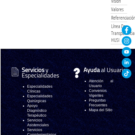
Visión
Valores
Referenciació
Línea De
Transparencia
HUSI
Servicios
y
Ayuda
al Usuario
Especialidades
Atención al
Usuario
Especialidades
Convenios
Clínicas
Vigentes
Especialidades
Preguntas
Quirúrgicas
Frecuentes
Apoyo
Mapa del Sitio
Diagnóstico
Terapéutico
Servicios
Asistenciales
Servicios
Complementarios