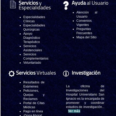
Servicios
y
Ayuda
al Usuario
Especialidades
Atención al
Usuario
Especialidades
Convenios
Clínicas
Vigentes
Especialidades
Preguntas
Quirúrgicas
Frecuentes
Apoyo
Mapa del Sitio
Diagnóstico
Terapéutico
Servicios
Asistenciales
Servicios
Complementarios
Voluntariado
Servicios
Virtuales
Investigación
Resultados de
La oficina de
Exámenes
Investigaciones del
Peticiones,
Hospital Universitario San
Quejas y
Ignacio es la encargada de
Reclamos
promover y coordinar
Portal de Citas
estudios de investigación...
Médicas
Ver más
Pago en línea
¡Dona Ahora!