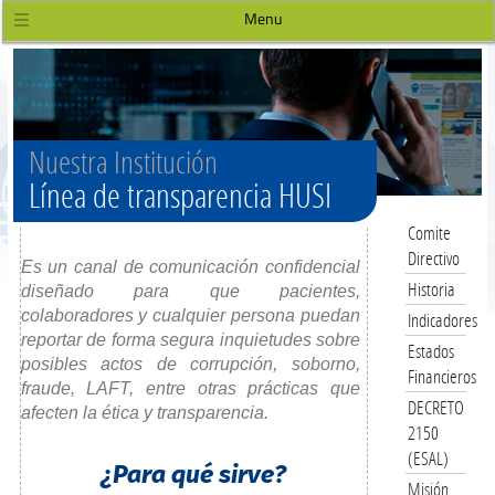
Menu
Nuestra Institución
Línea de transparencia HUSI
Comite
Directivo
Es un canal de comunicación confidencial
Historia
diseñado para que pacientes,
colaboradores y cualquier persona puedan
Indicadores
reportar de forma segura inquietudes sobre
Estados
posibles actos de corrupción, soborno,
Financieros
fraude, LAFT, entre otras prácticas que
DECRETO
afecten la ética y transparencia.
2150
(ESAL)
¿Para qué sirve?
Misión