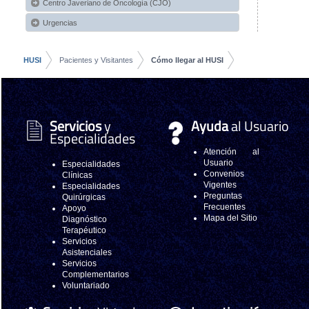
Centro Javeriano de Oncología (CJO)
Urgencias
HUSI
Pacientes y Visitantes
Cómo llegar al HUSI
Servicios
y
Ayuda
al Usuario
Especialidades
Atención al
Usuario
Especialidades
Convenios
Clínicas
Vigentes
Especialidades
Preguntas
Quirúrgicas
Frecuentes
Apoyo
Mapa del Sitio
Diagnóstico
Terapéutico
Servicios
Asistenciales
Servicios
Complementarios
Voluntariado