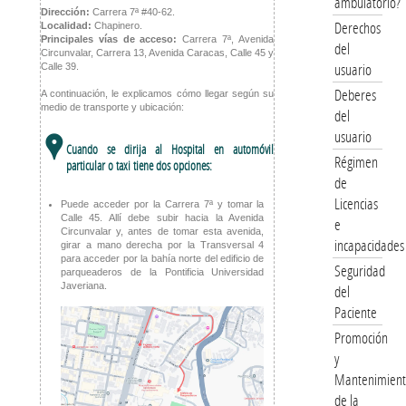
ambulatorio?
Dirección:
Carrera 7ª #40-62.
Derechos
Localidad:
Chapinero.
Principales vías de acceso:
Carrera 7ª, Avenida
del
Circunvalar, Carrera 13, Avenida Caracas, Calle 45 y
usuario
Calle 39.
Deberes
A continuación, le explicamos cómo llegar según su
medio de transporte y ubicación:
del
usuario
,
Cuando se dirija al Hospital en automóvil
Régimen
particular o taxi tiene dos opciones:
de
Licencias
Puede acceder por la Carrera 7ª y tomar la
Calle 45. Allí debe subir hacia la Avenida
e
Circunvalar y, antes de tomar esta avenida,
incapacidades
girar a mano derecha por la Transversal 4
para acceder por la bahía norte del edificio de
Seguridad
parqueaderos de la Pontificia Universidad
Javeriana.
del
Paciente
Promoción
y
Mantenimien
de la