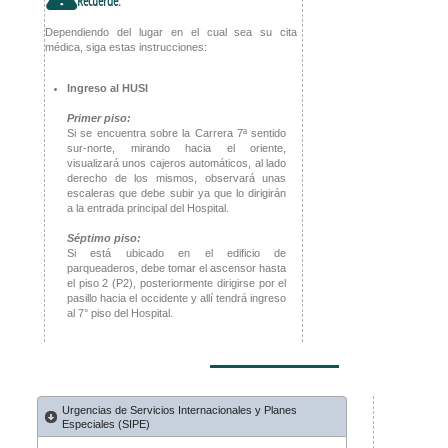
!
Recuerde:
Dependiendo del lugar en el cual sea su cita
médica, siga estas instrucciones:
Ingreso al HUSI
Primer piso:
Si se encuentra sobre la Carrera 7ª sentido
sur-norte, mirando hacia el oriente,
visualizará unos cajeros automáticos, al lado
derecho de los mismos, observará unas
escaleras que debe subir ya que lo dirigirán
a la entrada principal del Hospital.
Séptimo piso:
Si está ubicado en el edificio de
parqueaderos, debe tomar el ascensor hasta
el piso 2 (P2), posteriormente dirigirse por el
pasillo hacia el occidente y allí tendrá ingreso
al 7° piso del Hospital.
Urgencias de Servicios Internacionales y Planes
Especiales (SIPE)