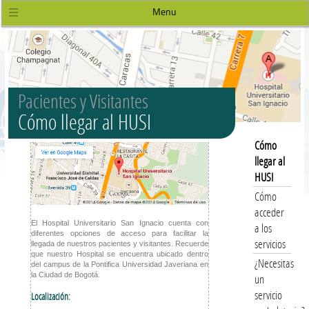
Menu
Pacientes y Visitantes
Cómo llegar al HUSI
Cómo
llegar al
HUSI
Cómo
acceder
El Hospital Universitario San Ignacio cuenta con
a los
diferentes opciones de acceso para facilitar la
servicios
llegada de nuestros pacientes y visitantes. Recuerde
que nuestro Hospital se encuentra ubicado dentro
¿Necesitas
del campus de la Pontifica Universidad Javeriana en
la Ciudad de Bogotá.
un
servicio
Localización: