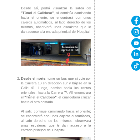
Desde allí, podrá visualizar la salida del
"Túnel el Calidoso"
, si continúa caminando
hacia el oriente, se encontrará con unos
cajeros automáticos, al lado derecho de los
mismos, observará unas escaleras que le
dan acceso a la entrada principal del Hospital.
Desde el norte:
tome un bus que circule por
la Carrera 13 en dirección sur y bájese en la
Calle 41. Luego, camine hacia los cerros
orientales, hasta la Carrera 7ª. Allí encontrará
el
"Túnel el Calidoso"
, el cual deberá cruzar
hasta el otro costado.
Al salir, continúe caminando hacia el oriente;
se encontrará con unos cajeros automáticos,
al lado derecho de los mismos, observará
unas escaleras que le dan acceso a la
entrada principal del Hospital.