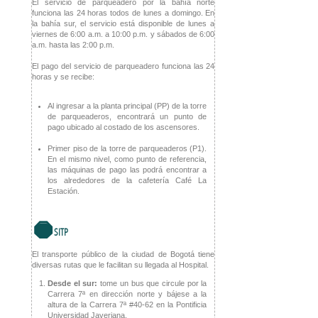
El servicio de parqueadero por la bahía norte
funciona las 24 horas todos de lunes a domingo. En
la bahía sur, el servicio está disponible de lunes a
viernes de 6:00 a.m. a 10:00 p.m. y sábados de 6:00
a.m. hasta las 2:00 p.m.
El pago del servicio de parqueadero funciona las 24
horas y se recibe:
Al ingresar a la planta principal (PP) de la torre
de parqueaderos, encontrará un punto de
pago ubicado al costado de los ascensores.
Primer piso de la torre de parqueaderos (P1).
En el mismo nivel, como punto de referencia,
las máquinas de pago las podrá encontrar a
los alrededores de la cafetería Café La
Estación.
'
SITP
El transporte público de la ciudad de Bogotá tiene
diversas rutas que le facilitan su llegada al Hospital.
Desde el sur:
tome un bus que circule por la
Carrera 7ª en dirección norte y bájese a la
altura de la Carrera 7ª #40-62 en la Pontificia
Universidad Javeriana.