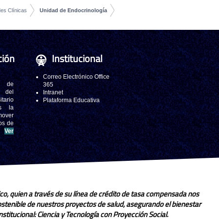
es Clínicas
Unidad de Endocrinología
ción
Institucional
Correo Electrónico Office
 de
365
s del
Intranet
tario
Plataforma Educativa
s la
mover
os de
.
Ver
co, quien a través de su línea de crédito de tasa compensada nos
sostenible de nuestros proyectos de salud, asegurando el bienestar
stitucional: Ciencia y Tecnología con Proyección Social.