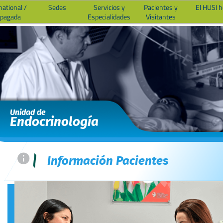
national /
Sedes
Servicios y
Pacientes y
El HUSI 
epagada
Especialidades
Visitantes
Unidad de
Endocrinología
=
|
Información Pacientes