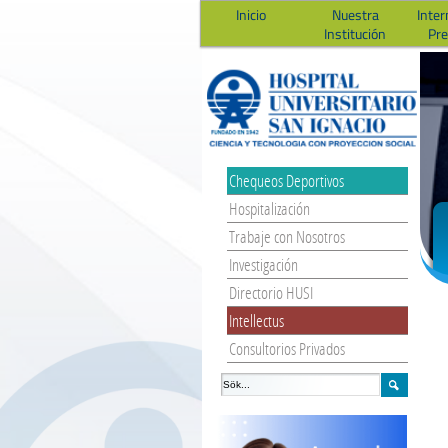
Inicio
Nuestra
Inter
Institución
Pr
Chequeos Deportivos
Hospitalización
Trabaje con Nosotros
Investigación
Directorio HUSI
Intellectus
Consultorios Privados