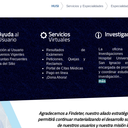
HUSI
Servicios y Especialidades
Especialidad
Ayuda
al
Servicios
Investiga
Usuario
Virtuales
La oficina
ción al Usuario
Resultados de
Investigacione
enios Vigentes
Exámenes
Hospital Universi
untas Frecuentes
Peticiones, Quejas y
San Ignacio e
 del Sitio
Reclamos
encargada de pro
Portal de Citas Médicas
y coordinar estudi
Pago en línea
investigación..
¡Dona Ahora!
más
Agradecemos a Findeter, nuestro aliado estratégi
permitirá continuar materializando el desarrollo 
de nuestros usuarios y nuestra misión in