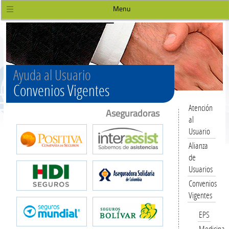
Menu
Ayuda al Usuario
Convenios Vigentes
Atención
Aseguradoras
al
Usuario
Alianza
de
Usuarios
Convenios
Vigentes
EPS
Medicina