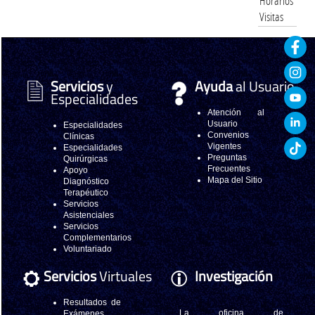
Horarios
Visitas
Servicios
y
Ayuda
al Usuario
Especialidades
Atención al
Usuario
Especialidades
Convenios
Clínicas
Vigentes
Especialidades
Preguntas
Quirúrgicas
Frecuentes
Apoyo
Mapa del Sitio
Diagnóstico
Terapéutico
Servicios
Asistenciales
Servicios
Complementarios
Voluntariado
Servicios
Virtuales
Investigación
Resultados de
La oficina de
Exámenes