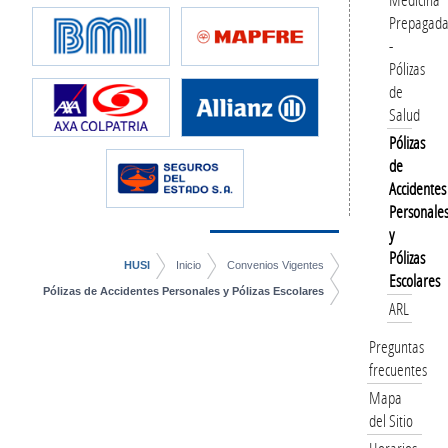
Prepagad
-
Pólizas
de
Salud
Pólizas
de
Accidentes
Personale
y
Pólizas
HUSI
Inicio
Convenios Vigentes
Escolares
Pólizas de Accidentes Personales y Pólizas Escolares
ARL
Preguntas
frecuentes
Mapa
del Sitio