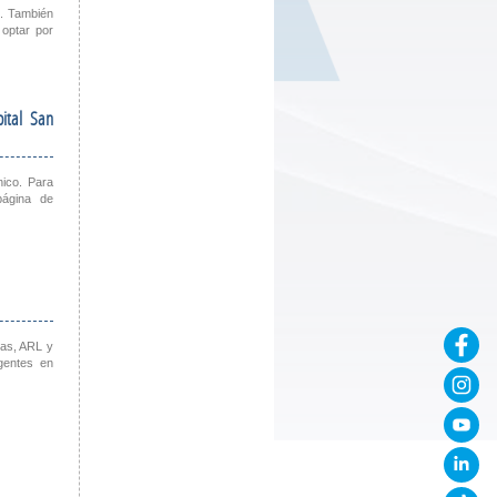
s. También
optar por
pital San
nico. Para
página de
zas, ARL y
gentes en