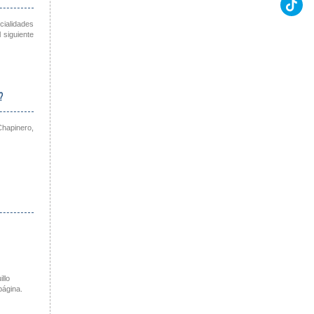
ialidades
 siguiente
?
Chapinero,
llo
página.