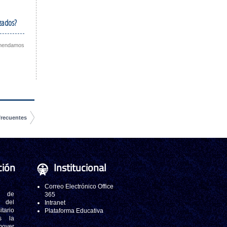
izados?
comendamos
frecuentes
ción
Institucional
Correo Electrónico Office
 de
365
s del
Intranet
tario
Plataforma Educativa
s la
mover