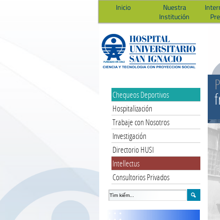
Inicio
Nuestra
Inter
Institución
Pr
P
Chequeos Deportivos
f
Hospitalización
Trabaje con Nosotros
Investigación
Directorio HUSI
Intellectus
Consultorios Privados