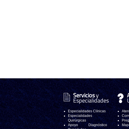
Servicios
y
Especialidades
Especialidades Clínicas
Aten
Especialidades
Conv
Quirúrgicas
Preg
Apoyo Diagnóstico
Mapa