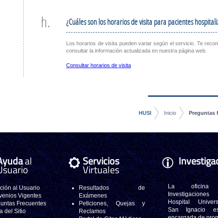
h.
¿Cuáles son los horarios de visita para pacientes hospital
Los horarios de visita pueden variar según el servicio. Te re
consultar la información actualizada en nuestra página web.
Consultar horarios de visita
HUSI
Inicio
Preguntas 
Ayuda
al
Servicios
Investiga
Usuario
Virtuales
La oficina
ción al Usuario
Resultados de
Investigacione
enios Vigentes
Exámenes
Hospital Universi
untas Frecuentes
Peticiones, Quejas y
San Ignacio e
 del Sitio
Reclamos
encargada de pro