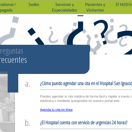
national /
Sedes
Servicios y
Pacientes y
El HUSI 
epagada
Especialidades
Visitantes
reguntas
recuentes
a.
¿Cómo puedo agendar una cita en el Hospital San Ignaci
Puedes agendar tu cita médica de forma fácil y rápida a través 
telefónica o mediante autogestión en nuestro portal web.
Agenda tu cita en línea
b.
¿El Hospital cuenta con servicio de urgencias 24 horas?