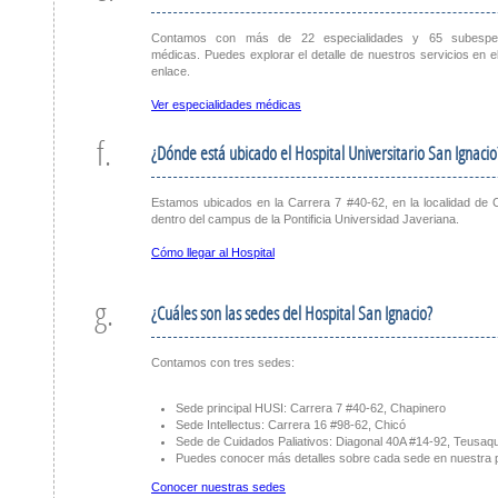
Contamos con más de 22 especialidades y 65 subespec
médicas. Puedes explorar el detalle de nuestros servicios en el
enlace.
Ver especialidades médicas
f.
¿Dónde está ubicado el Hospital Universitario San Ignacio
Estamos ubicados en la Carrera 7 #40-62, en la localidad de 
dentro del campus de la Pontificia Universidad Javeriana.
Cómo llegar al Hospital
g.
¿Cuáles son las sedes del Hospital San Ignacio?
Contamos con tres sedes:
Sede principal HUSI: Carrera 7 #40-62, Chapinero
Sede Intellectus: Carrera 16 #98-62, Chicó
Sede de Cuidados Paliativos: Diagonal 40A #14-92, Teusaqui
Puedes conocer más detalles sobre cada sede en nuestra 
Conocer nuestras sedes