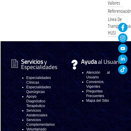
Valores
Referenciació
Línea De
Transparencia
HUSI
Servicios
y
Ayuda
al Usuario
Especialidades
Atención al
Usuario
Especialidades
Convenios
Clínicas
Vigentes
Especialidades
Preguntas
Quirúrgicas
Frecuentes
Apoyo
Mapa del Sitio
Diagnóstico
Terapéutico
Servicios
Asistenciales
Servicios
Complementarios
Voluntariado