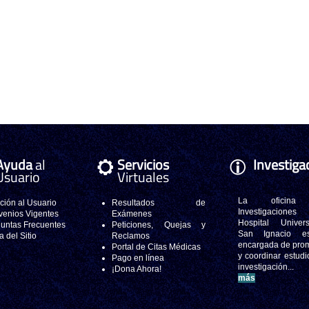
Ayuda
al
Servicios
Investiga
Usuario
Virtuales
La oficina
ción al Usuario
Resultados de
Investigacione
enios Vigentes
Exámenes
Hospital Universi
untas Frecuentes
Peticiones, Quejas y
San Ignacio e
 del Sitio
Reclamos
encargada de pro
Portal de Citas Médicas
y coordinar estudi
Pago en línea
investigación..
¡Dona Ahora!
más