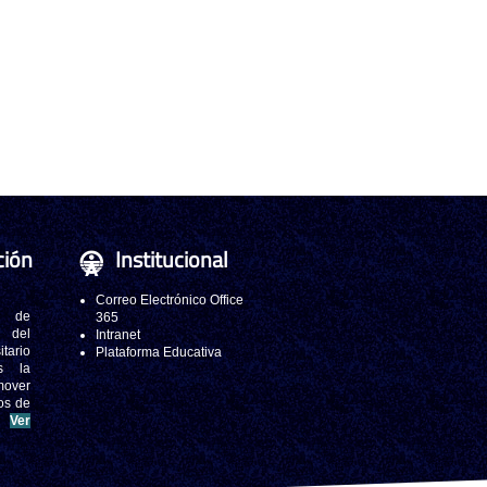
ción
Institucional
Correo Electrónico Office
 de
365
s del
Intranet
tario
Plataforma Educativa
s la
mover
os de
.
Ver