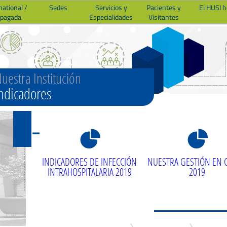
national /
Sedes
Servicios y
Pacientes y
El HUSI 
epagada
Especialidades
Visitantes
uestra Institución
ndicadores
8
8
INDICADORES DE INFECCIÓN
NUESTRA GESTIÓN EN C
INTRAHOSPITALARIA 2019
2019