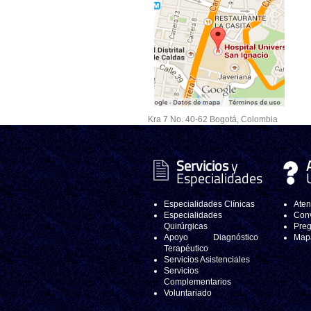
Kra 7 No. 40-62 Bogotá, Colombia
Servicios
y
Especialidades
Especialidades Clínicas
Aten
Especialidades
Conv
Quirúrgicas
Preg
Apoyo Diagnóstico
Mapa
Terapéutico
Servicios Asistenciales
Servicios
Complementarios
Voluntariado