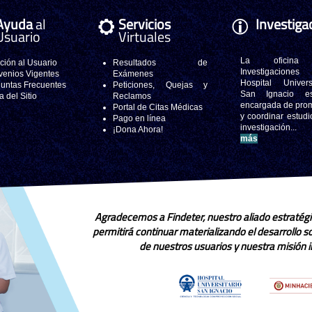
Ayuda
al
Servicios
Investiga
Usuario
Virtuales
La oficina
ción al Usuario
Resultados de
Investigacione
enios Vigentes
Exámenes
Hospital Universi
untas Frecuentes
Peticiones, Quejas y
San Ignacio e
 del Sitio
Reclamos
encargada de pro
Portal de Citas Médicas
y coordinar estudi
Pago en línea
investigación..
¡Dona Ahora!
más
Agradecemos a Findeter, nuestro aliado estratégi
permitirá continuar materializando el desarrollo 
de nuestros usuarios y nuestra misión in