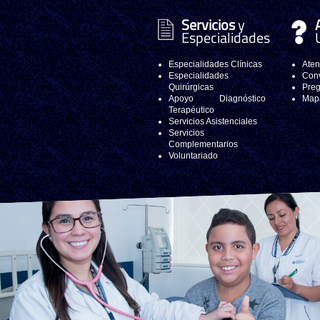
Servicios
y
Especialidades
Especialidades Clínicas
Aten
Especialidades
Conv
Quirúrgicas
Preg
Apoyo Diagnóstico
Mapa
Terapéutico
Servicios Asistenciales
Servicios
Complementarios
Voluntariado