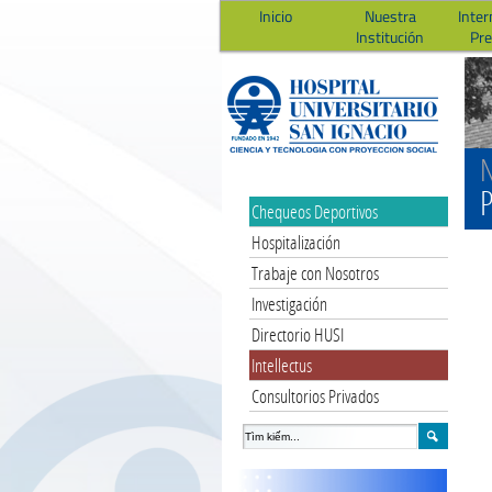
Inicio
Nuestra
Inter
Institución
Pr
N
P
Chequeos Deportivos
Hospitalización
Trabaje con Nosotros
Investigación
Directorio HUSI
Intellectus
Consultorios Privados