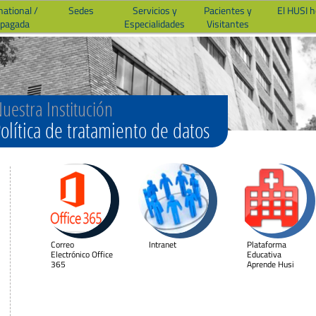
national /
Sedes
Servicios y
Pacientes y
El HUSI 
epagada
Especialidades
Visitantes
uestra Institución
olítica de tratamiento de datos
Correo
Intranet
Plataforma
Electrónico Office
Educativa
365
Aprende Husi