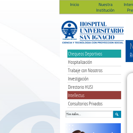
Inicio
Nuestra
Inter
Institución
Pr
N
Chequeos Deportivos
R
Hospitalización
Trabaje con Nosotros
Investigación
Directorio HUSI
Intellectus
Consultorios Privados