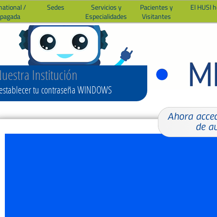
national /
Sedes
Servicios y
Pacientes y
El HUSI 
epagada
Especialidades
Visitantes
uestra Institución
establecer tu contraseña WINDOWS