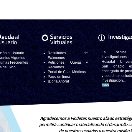
Ayuda
al
Servicios
Investiga
Usuario
Virtuales
La oficina
ción al Usuario
Resultados de
Investigacione
enios Vigentes
Exámenes
Hospital Universi
untas Frecuentes
Peticiones, Quejas y
San Ignacio e
 del Sitio
Reclamos
encargada de pro
Portal de Citas Médicas
y coordinar estudi
Pago en línea
investigación..
¡Dona Ahora!
más
Agradecemos a Findeter, nuestro aliado estratégi
permitirá continuar materializando el desarrollo 
de nuestros usuarios y nuestra misión in