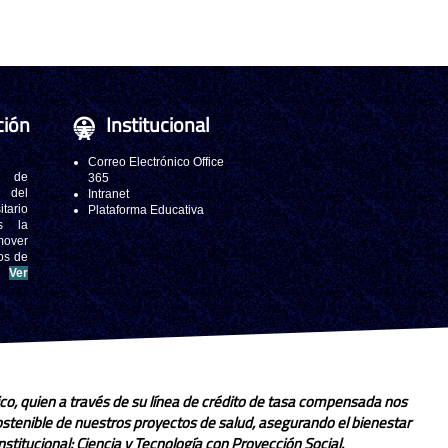
ción
Institucional
Correo Electrónico Office
 de
365
s del
Intranet
tario
Plataforma Educativa
s la
mover
os de
.
Ver
co, quien a través de su línea de crédito de tasa compensada nos
sostenible de nuestros proyectos de salud, asegurando el bienestar
stitucional: Ciencia y Tecnología con Proyección Social.