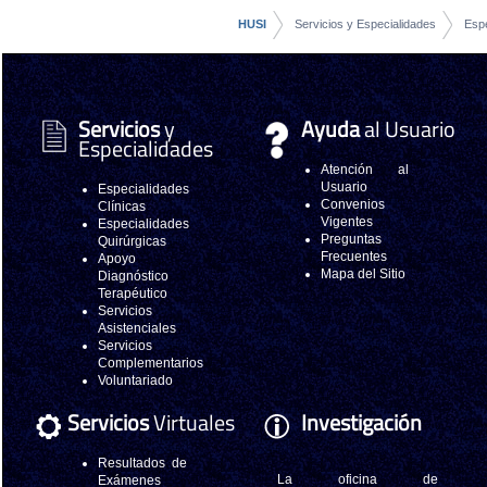
HUSI
Servicios y Especialidades
Espe
Servicios
y
Ayuda
al Usuario
Especialidades
Atención al
Usuario
Especialidades
Convenios
Clínicas
Vigentes
Especialidades
Preguntas
Quirúrgicas
Frecuentes
Apoyo
Mapa del Sitio
Diagnóstico
Terapéutico
Servicios
Asistenciales
Servicios
Complementarios
Voluntariado
Servicios
Virtuales
Investigación
Resultados de
La oficina de
Exámenes