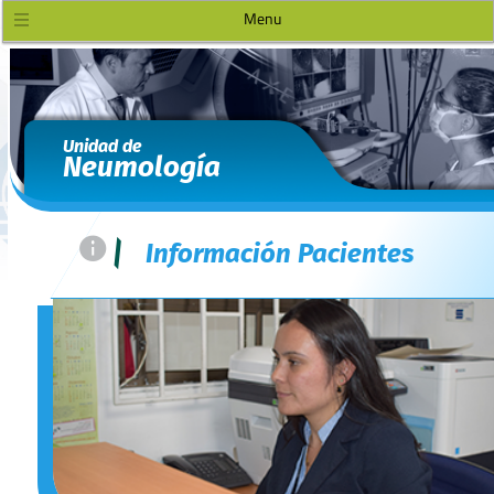
Menu
Unidad de
Neumología
=
|
Información Pacientes