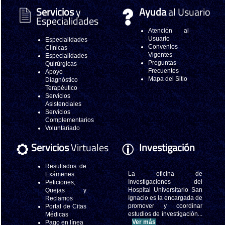
Servicios
y
Ayuda
al Usuario
Especialidades
Atención al
Usuario
Especialidades
Convenios
Clínicas
Vigentes
Especialidades
Preguntas
Quirúrgicas
Frecuentes
Apoyo
Mapa del Sitio
Diagnóstico
Terapéutico
Servicios
Asistenciales
Servicios
Complementarios
Voluntariado
Servicios
Virtuales
Investigación
Resultados de
La oficina de
Exámenes
Investigaciones del
Peticiones,
Hospital Universitario San
Quejas y
Ignacio es la encargada de
Reclamos
promover y coordinar
Portal de Citas
estudios de investigación...
Médicas
Ver más
Pago en línea