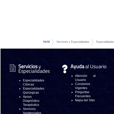
HUSI
Servicios y Especialidades
Especialidade
Servicios
y
Ayuda
al Usuario
Especialidades
Atención al
Usuario
Especialidades
Convenios
Clínicas
Vigentes
Especialidades
Preguntas
Quirúrgicas
Frecuentes
Apoyo
Mapa del Sitio
Diagnóstico
Terapéutico
Servicios
Asistenciales