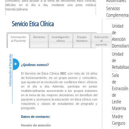
Asistenciales
consultivo, para ayudar a la toma de decisiones ético clínicas
difíciles en el día a día, mediante una junta médica
Servicios
interdisciplinaria
Complementar
Servicio Etica Clínica
Unidad
de
Información
Servicios
Investigación
Equipo
Educación
Atención
al Paciente
clínica
Humano
al
Domiciliar
paciente
Unidad
Información al Paciente
de
¿Quiénes somos?
Rehabilita
El Servicio de Ética Clínica
SEC
con más de 10 años
Sala
de funcionamiento, es un grupo asesor y consultivo,
de
que ayuda en la resolución de conflictos ético- clínicos
en el día a día. Además, participa en juntas
Extracción
multidisciplinarias asesorando a los grupos tratantes
de
en la toma de las mejores decisiones en beneficio del
paciente y promueve la educación en ética clínica con
Leche
rotaciones y clases de estudiantes de pregrado y
Materna
postgrado.
Madre
Datos de contacto:
Canguro
Horario de atención