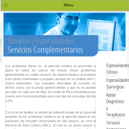
Menu
Servicios y Especialidades
Servicios Complementarios
Especialidade
Los problemas éticos en la atención médica se presentan a
diario en todos los países del mundo. Estos problemas
Clínicas
generalmente se suelen resolver de manera intuitiva recurriendo
Especialidade
a los juicios individuales o grupales aunque sin un análisis ético -
clínico sistemático. Las consultas informales de corredor en
Quirúrgicas
dichos casos son la pauta general debido a que no es posible
acceder en cada uno de ellos al Comité de Ética Hospitalaria por
Apoyo
cuanto este no está diseñado para este tipo de consultas del día
Diagnóstico
a día.
y
Con el fin de facilitar un ámbito de reflexión al lado de la cama del
Terapéutico
paciente de los problemas bioéticos en la atención diaria de los
pacientes del Hospital Universitario de San Ignacio, se creó el
Servicios
Servicio de Ética Clínica (SEC), el cual es un grupo asesor y