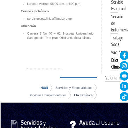
Servicio
Lunes a viernes 08:00 a.m. a 4:00 p.m.
Espiritual
Correo electrónico
Servicio
servicioeticaclinica@husi.org.co
de
Ubicación
Enfermerí
Carrera 7 No 40 – 62. Hospital Universitario
Trabajo
San Ignacio. 7mo piso. Oficina de ética clínica.
Social
Vacunació
Etica
Clínica
Voluntariado
HUSI
Servicios y Especialidades
Servicios Complementarios
Etica Clínica
Servicios
y
Ayuda
al Usuario
Especialidades