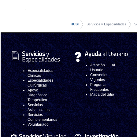
HUSI
Servicios y Especialidades
S
Servicios
y
Ayuda
al Usuario
Especialidades
Atención al
Usuario
Especialidades
Convenios
Clínicas
Vigentes
Especialidades
Preguntas
Quirúrgicas
Frecuentes
Apoyo
Mapa del Sitio
Diagnóstico
Terapéutico
Servicios
Asistenciales
Servicios
Complementarios
Voluntariado
Servicios
Virtuales
Investigación