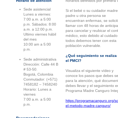
Horario de atención
horarios definidos por primera 
Sede asistencial
Si el bebé o su cuidador madre
Lunes a viernes:
padre u otra persona se
7:00 a.m. a 5:00
encuentran enfermas, se solici
p.m. Sábados: 8:00
llamar con 48 horas de anticipa
a.m. a 12:00 p.m.
para cancelar y reubicar el cont
Ultimo viernes hábil
médico, esto debido al cuidado
del mes
todos debemos tener con esta
10:00 am a 5:00
población vulnerable.
p.m.
¿Qué seguimiento se realiza
Sede administrativa
el PMCI?
Dirección: Calle 44 B
# 53-50.
Visualiza el siguiente vídeo y
Bogotá, Colombia
conoce los pasos que debes se
Conmutador: (+571)
para la atención, qué documen
7458182 – 7458240
debes llevar y el seguimiento e
Horario: Lunes a
Programa Madre Canguro Integ
viernes
7:00 a.m. a 5:00
https://programacanguro.org/s
p.m.
el-metodo-madre-canguro/
Recomendaciones