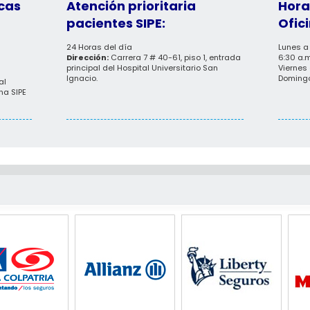
cas
Atención prioritaria
Hora
pacientes SIPE:
Ofici
24 Horas del día
Lunes a
Dirección:
Carrera 7 # 40-61, piso 1, entrada
6:30 a.m
principal del Hospital Universitario San
Viernes 
Ignacio.
Domingo
al
ina SIPE