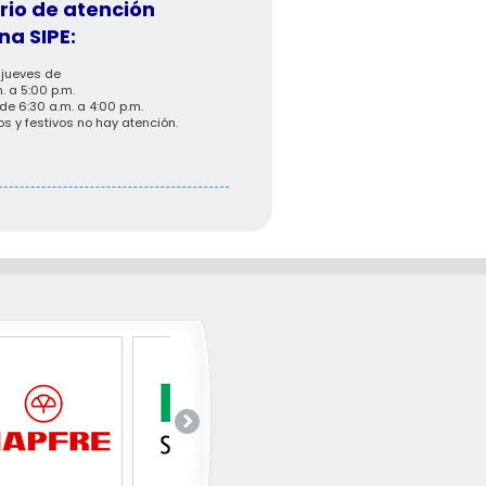
rio de atención
na SIPE:
 jueves de
. a 5:00 p.m.
de 6:30 a.m. a 4:00 p.m.
s y festivos no hay atención.