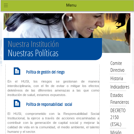
Menu
Nuestra Institución
Nuestras Políticas
Comite
K
Directivo
Política de gestión del riesgo
Historia
En el HUSI, los riesgos se gestionan de manera
Indicadores
interdisciplinaria, con el fin de evitar o mitigar los efectos
deletéreos de las diferentes amenazas a las que como
Estados
institución de salud, estamos expuestos.
K
Financieros
Política de responsabilidad social
DECRETO
El HUSI, comprometido con la Responsabilidad Social
2150
Institucional, la ejerce a través de acciones encaminadas a
(ESAL)
contribuir con la generación de capital social y mejorar la
calidad de vida en la comunidad, el medio ambiente, el talento
Misión
humano y el sector.