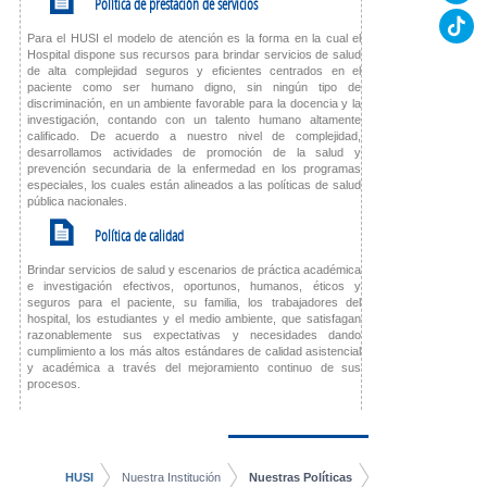
K
Política de prestación de servicios
Para el HUSI el modelo de atención es la forma en la cual el
Hospital dispone sus recursos para brindar servicios de salud
de alta complejidad seguros y eficientes centrados en el
paciente como ser humano digno, sin ningún tipo de
discriminación, en un ambiente favorable para la docencia y la
investigación, contando con un talento humano altamente
calificado. De acuerdo a nuestro nivel de complejidad,
desarrollamos actividades de promoción de la salud y
prevención secundaria de la enfermedad en los programas
especiales, los cuales están alineados a las políticas de salud
pública nacionales.
K
Política de calidad
Brindar servicios de salud y escenarios de práctica académica
e investigación efectivos, oportunos, humanos, éticos y
seguros para el paciente, su familia, los trabajadores del
hospital, los estudiantes y el medio ambiente, que satisfagan
razonablemente sus expectativas y necesidades dando
cumplimiento a los más altos estándares de calidad asistencial
y académica a través del mejoramiento continuo de sus
procesos.
HUSI
Nuestra Institución
Nuestras Políticas