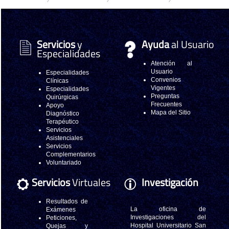
Servicios
y
Ayuda
al Usuario
Especialidades
Atención al
Usuario
Especialidades
Convenios
Clínicas
Vigentes
Especialidades
Preguntas
Quirúrgicas
Frecuentes
Apoyo
Mapa del Sitio
Diagnóstico
Terapéutico
Servicios
Asistenciales
Servicios
Complementarios
Voluntariado
Servicios
Virtuales
Investigación
Resultados de
La oficina de
Exámenes
Investigaciones del
Peticiones,
Hospital Universitario San
Quejas y