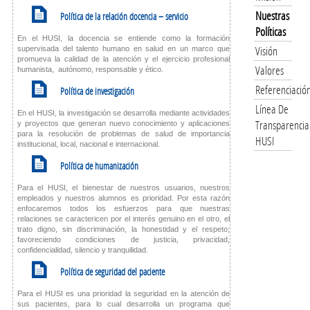
K
Nuestras
Política de la relación docencia – servicio
Políticas
En el HUSI, la docencia se entiende como la formación
Visión
supervisada del talento humano en salud en un marco que
promueva la calidad de la atención y el ejercicio profesional
Valores
humanista, autónomo, responsable y ético.
K
Referenciació
Política de investigación
Línea De
En el HUSI, la investigación se desarrolla mediante actividades
Transparencia
y proyectos que generan nuevo conocimiento y aplicaciones
para la resolución de problemas de salud de importancia
HUSI
institucional, local, nacional e internacional.
K
Política de humanización
Para el HUSI, el bienestar de nuestros usuarios, nuestros
empleados y nuestros alumnos es prioridad. Por esta razón
enfocaremos todos los esfuerzos para que nuestras
relaciones se caractericen por el interés genuino en el otro, el
trato digno, sin discriminación, la honestidad y el respeto;
favoreciendo condiciones de justicia, privacidad,
confidencialidad, silencio y tranquilidad.
K
Política de seguridad del paciente
Para el HUSI es una prioridad la seguridad en la atención de
sus pacientes, para lo cual desarrolla un programa que