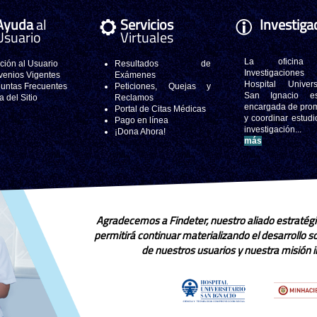
Ayuda
al
Servicios
Investiga
Usuario
Virtuales
La oficina
ción al Usuario
Resultados de
Investigacione
enios Vigentes
Exámenes
Hospital Universi
untas Frecuentes
Peticiones, Quejas y
San Ignacio e
 del Sitio
Reclamos
encargada de pro
Portal de Citas Médicas
y coordinar estudi
Pago en línea
investigación..
¡Dona Ahora!
más
Agradecemos a Findeter, nuestro aliado estratégi
permitirá continuar materializando el desarrollo 
de nuestros usuarios y nuestra misión in