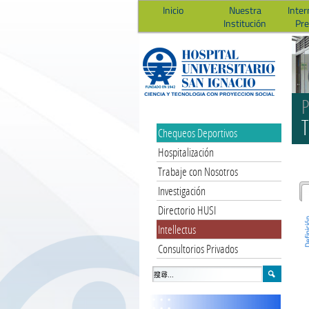
Inicio
Nuestra
Inter
Institución
Pr
P
T
Chequeos Deportivos
Hospitalización
Trabaje con Nosotros
Investigación
Directorio HUSI
Defini
Intellectus
Consultorios Privados