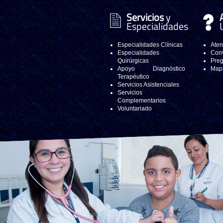
Servicios
y
Especialidades
Especialidades Clínicas
Aten
Especialidades
Conv
Quirúrgicas
Preg
Apoyo Diagnóstico
Mapa
Terapéutico
Servicios Asistenciales
Servicios
Complementarios
Voluntariado