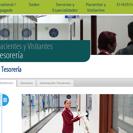
national /
Sedes
Servicios y
Pacientes y
El HUSI 
epagada
Especialidades
Visitantes
acientes y Visitantes
esorería
Tesorería
Definición
Servicios
Información Pacientes
ción