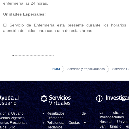
enfermería las 24 horas.
Unidades Especiales:
El Servicio de Enfermería está presente durante los horarios
atención definidos para cada una de estas áreas.
HUSI
Servicios y Especialidades
Servicios 
Ayuda
al
Servicios
Investiga
Usuario
Virtuales
La oficina
ción al Usuario
Resultados de
Investigacione
enios Vigentes
Exámenes
Hospital Universi
untas Frecuentes
Peticiones, Quejas y
San Ignacio e
 del Sitio
Reclamos