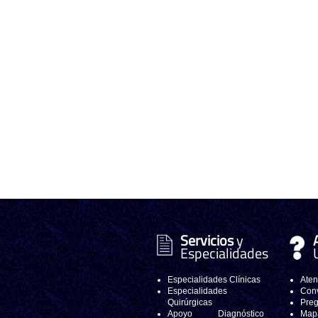
Servicios
y
Especialidades
Especialidades Clínicas
Aten
Especialidades
Conv
Quirúrgicas
Preg
Apoyo Diagnóstico
Mapa