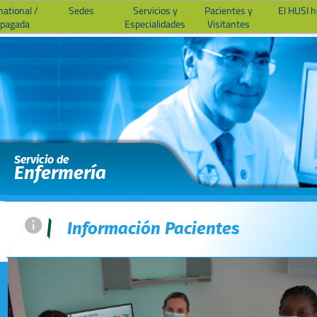
national /
Sedes
Servicios y
Pacientes y
El HUSI 
epagada
Especialidades
Visitantes
Servicio de
Enfermería
=
|
Información Pacientes