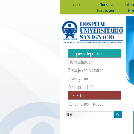
Inicio
Nuestra
Inter
Institución
Pr
Chequeos Deportivos
Hospitalización
Trabaje con Nosotros
Investigación
Directorio HUSI
Intellectus
Consultorios Privados