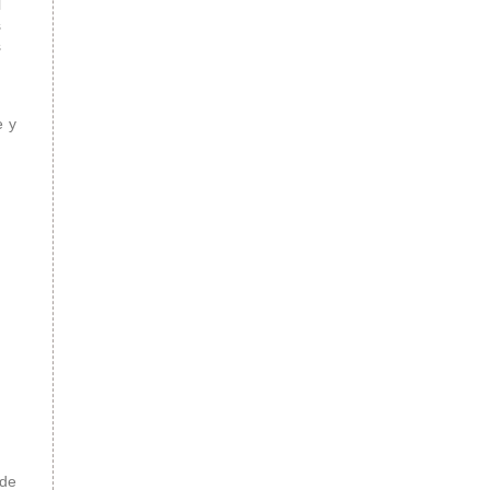
l
s
s
e y
 de