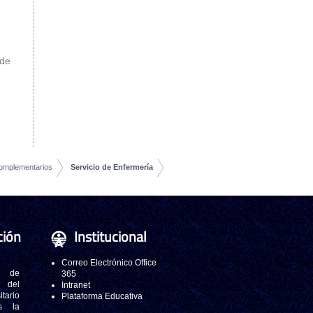
 de
Complementarios
Servicio de Enfermería
ción
Institucional
Correo Electrónico Office
 de
365
s del
Intranet
tario
Plataforma Educativa
s la