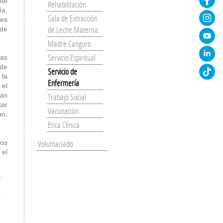
nte
Rehabilitación
a,
Sala de Extracción
res
de Leche Materna
 de
Madre Canguro
Servicio Espiritual
eas
 de
Servicio de
 la
Enfermería
 el
Trabajo Social
las
tar
Vacunación
no,
Etica Clínica
Voluntariado
los
 el
y
s