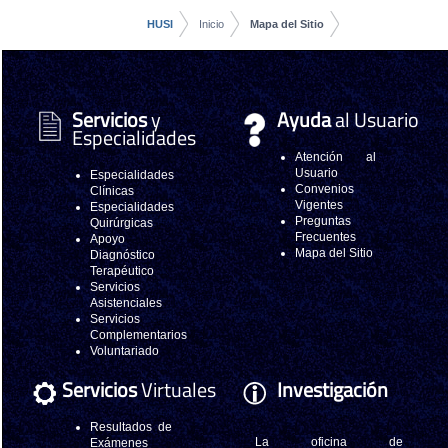
HUSI
Inicio
Mapa del Sitio
Servicios
y
Ayuda
al Usuario
Especialidades
Atención al
Usuario
Especialidades
Convenios
Clínicas
Vigentes
Especialidades
Preguntas
Quirúrgicas
Frecuentes
Apoyo
Mapa del Sitio
Diagnóstico
Terapéutico
Servicios
Asistenciales
Servicios
Complementarios
Voluntariado
Servicios
Virtuales
Investigación
Resultados de
La oficina de
Exámenes