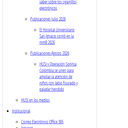
saber sobre los cigarrillos
electrónicos
Publicaciones Julio 2026
El Hospital Universitario
San Ignacio corrió en la
mmB 2026
Publicaciones Agosto 2026
HUSI y Operación Sonrisa
Colombia se unen para
ampliar la atención de
niños con labio fisurado y
paladar hendido
HUSI en los medios
Institucional
Correo Electrónico Office 365
Intranet