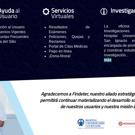
Ayuda
al
Servicios
Investiga
Usuario
Virtuales
La oficina
ción al Usuario
Resultados de
Investigacione
enios Vigentes
Exámenes
Hospital Universi
untas Frecuentes
Peticiones, Quejas y
San Ignacio e
 del Sitio
Reclamos
encargada de pro
Portal de Citas Médicas
y coordinar estudi
Pago en línea
investigación..
¡Dona Ahora!
más
Agradecemos a Findeter, nuestro aliado estratégi
permitirá continuar materializando el desarrollo 
de nuestros usuarios y nuestra misión in