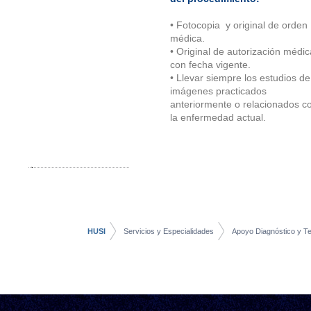
•
Fotocopia y original de orden
médica.
•
Original de autorización médic
con fecha vigente.
•
Llevar siempre los estudios de
imágenes practicados
anteriormente o relacionados c
la enfermedad actual.
HUSI
Servicios y Especialidades
Apoyo Diagnóstico y Te