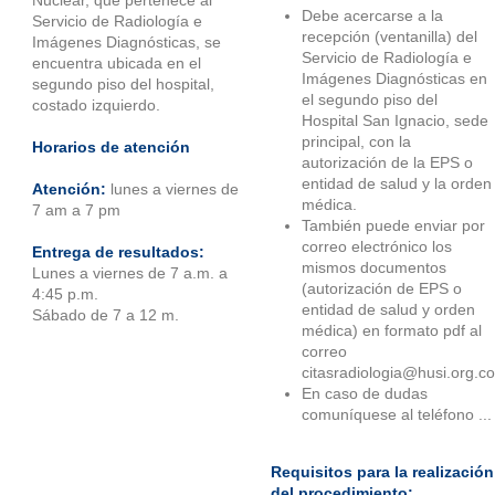
Debe acercarse a la
Servicio de Radiología e
recepción (ventanilla) del
Imágenes Diagnósticas, se
Servicio de Radiología e
encuentra ubicada en el
Imágenes Diagnósticas en
segundo piso del hospital,
el segundo piso del
costado izquierdo.
Hospital San Ignacio, sede
principal, con la
Horarios de atención
autorización de la EPS o
entidad de salud y la orden
Atención:
lunes a viernes de
médica.
7 am a 7 pm
También puede enviar por
correo electrónico los
Entrega de resultados:
mismos documentos
Lunes a viernes de 7 a.m. a
(autorización de EPS o
4:45 p.m.
entidad de salud y orden
Sábado de 7 a 12 m.
médica) en formato pdf al
correo
citasradiologia@husi.org.c
En caso de dudas
comuníquese al teléfono ...
Requisitos para la realización
del procedimiento: