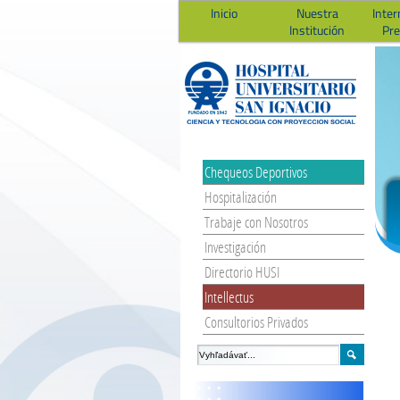
Inicio
Nuestra
Inter
Institución
Pr
Chequeos Deportivos
Hospitalización
Trabaje con Nosotros
Investigación
Directorio HUSI
Intellectus
Consultorios Privados