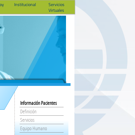
hoy
Institucional
Servicios
Virtuales
Información Pacientes
Definición
Servicios
Equipo Humano