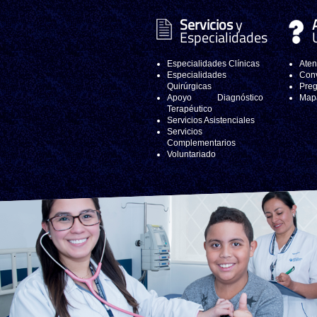
Servicios
y
Especialidades
Especialidades Clínicas
Aten
Especialidades
Conv
Quirúrgicas
Preg
Apoyo Diagnóstico
Mapa
Terapéutico
Servicios Asistenciales
Servicios
Complementarios
Voluntariado