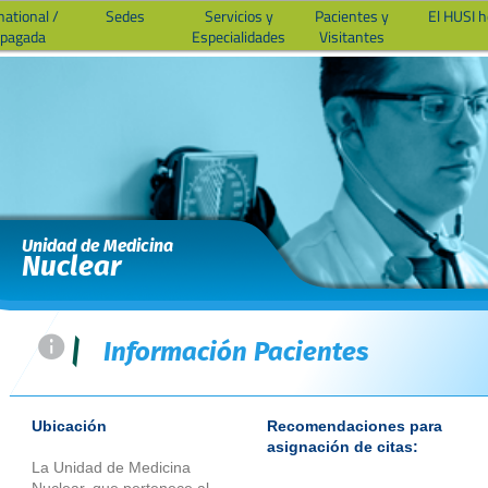
national /
Sedes
Servicios y
Pacientes y
El HUSI 
epagada
Especialidades
Visitantes
Unidad de Medicina
Nuclear
=
|
Información Pacientes
Ubicación
Recomendaciones para
asignación de citas:
La Unidad de Medicina
Nuclear, que pertenece al