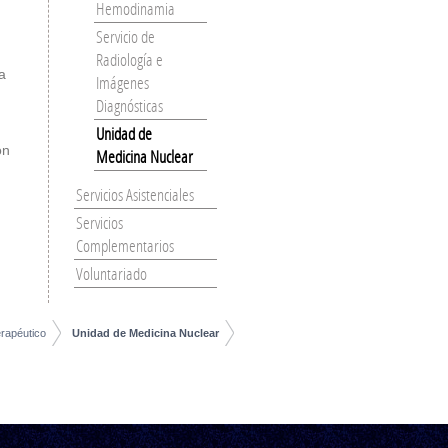
Hemodinamia
Servicio de
Radiología e
a
Imágenes
Diagnósticas
Unidad de
on
Medicina Nuclear
Servicios Asistenciales
Servicios
Complementarios
Voluntariado
rapéutico
Unidad de Medicina Nuclear