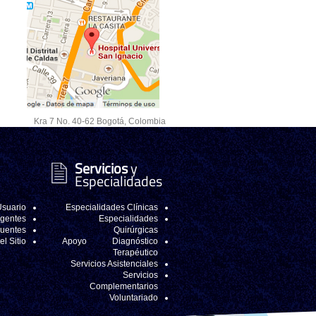
Kra 7 No. 40-62 Bogotá, Colombia
Servicios
y
Especialidades
Usuario
Especialidades Clínicas
igentes
Especialidades
cuentes
Quirúrgicas
l Sitio
Apoyo Diagnóstico
Terapéutico
Servicios Asistenciales
Servicios
Complementarios
Voluntariado