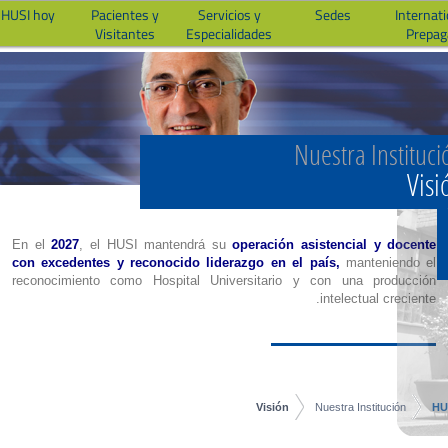
 HUSI hoy
Pacientes y
Servicios y
Sedes
Internati
Visitantes
Especialidades
Prepag
Nuestra Instituci
Visi
En el
2027
, el HUSI mantendrá su
operación asistencial y docente
con excedentes y reconocido liderazgo en el país,
manteniendo el
reconocimiento como Hospital Universitario y con una producción
intelectual creciente.
Visión
Nuestra Institución
HU