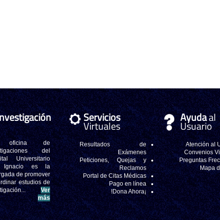
Investigación
Servicios
Ayuda
al
Virtuales
Usuario
 oficina de
Resultados de
Atención al 
stigaciones del
Exámenes
Convenios V
ital Universitario
Peticiones, Quejas y
Preguntas Fre
 Ignacio es la
Reclamos
Mapa de
rgada de promover
Portal de Citas Médicas
rdinar estudios de
Pago en línea
stigación...
Ver
¡Dona Ahora!
más