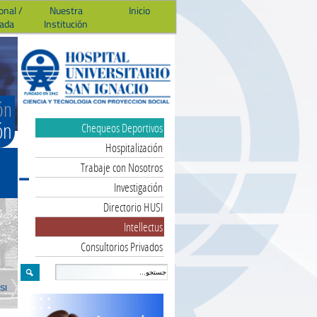
onal /
Nuestra
Inicio
ada
Institución
ón
ón
Chequeos Deportivos
Hospitalización
Trabaje con Nosotros
Investigación
Directorio HUSI
Intellectus
Consultorios Privados
SI