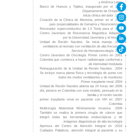
y América Latina.
1991. Banco de Huesos y Tejidos, inaugurado por el
Departamento de Ortopedia.
1991: Inicia clínica del dolor.
1996: Creación de la Clínica de Memoria, primer en el
país (especialidades de Geriatría y Neurociencias).
1997: Resonador superconductivo de 1.5 Tesla para el
Centro Javeriano de Resonancia Magnética. Adquirido
por la Universidad Javeriana y el Hospital.
1999: Unidad de Recién Nacidos. Se inicia manejo
ventilatorio al neonato con ventilación de alta frecuencia.
2001: Servicio de Hematooncología.
2001: Centro Javeriano de Oncología. Primer centro en
Colombia que comienza a hacer radioterapia conformal y
de intensidad modulada.
2004: Reinauguración de la Unidad de Recién Nacidos.
Se incluye nueva planta física y tecnología de punta con
todos los modos ventilatorios y de monitoreo.
2004: Primer trasplante renal.
2006: Unidad de Recién Nacidos abierta las 24 horas del
día, pionera en Colombia con este modelo, pensado en la
familia y el recién nacido.
2007: primer trasplante renal en paciente con VIH en
Colombia.
2009: Multicirugía Abdominal Mínimamente Invasiva.
También se realiza la primera cirugía de cáncer que
integró todas las herramientas endoscópicas y de
imágenes diagnósticas de alta tecnología.
2016: Apertura del Centro de Atención Integral en
Cuidados Paliativos, atención integral al paciente y su