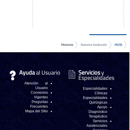
Historia
Nuestra Institución
HUSI
Ayuda
al Usuario
Servicios
y
Especialidades
Atención al
Usuario
Especialidades
Convenios
Clínicas
Vigentes
Especialidades
Preguntas
Quirúrgicas
Frecuentes
Apoyo
Mapa del Sitio
Diagnóstico
Terapéutico
Servicios
Asistenciales