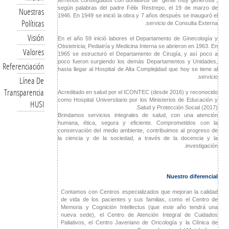
terrenos conseguidos con donativos de "gente muy generosa",
según palabras del padre Félix Restrepo, el 19 de marzo de
Nuestras
1946. En 1949 se inició la obra y 7 años después se inauguró el
Políticas
servicio de Consulta Externa.
Visión
En el año 59 inició labores el Departamento de Ginecología y
Obstetricia; Pediatría y Medicina Interna se abrieron en 1963. En
Valores
1965 se estructuró el Departamento de Cirugía, y así poco a
poco fueron surgiendo los demás Departamentos y Unidades,
Referenciación
hasta llegar al Hospital de Alta Complejidad que hoy se tiene al
servicio.
Línea De
Transparencia
Acreditado en salud por el ICONTEC (desde 2016) y reconocido
como Hospital Universitario por los Ministerios de Educación y
HUSI
Salud y Protección Social (2017).
Brindamos servicios integrales de salud, con una atención
humana, ética, segura y eficiente. Comprometidos con la
conservación del medio ambiente, contribuimos al progreso de
la ciencia y de la sociedad, a través de la docencia y la
investigación.
Nuestro diferencial
Contamos con Centros especializados que mejoran la calidad
de vida de los pacientes y sus familias, como el Centro de
Memoria y Cognición Intellectus (que este año tendrá una
nueva sede), el Centro de Atención Integral de Cuidados
Paliativos, el Centro Javeriano de Oncología y la Clínica de