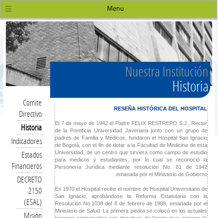
Menu
Nuestra Institución
Historia
Comite
RESEÑA HISTÓRICA DEL HOSPITAL
Directivo
El 7 de mayo de 1942 el Padre FELIX RESTREPO S.J., Rector
Historia
de la Pontificia Universidad Javeriana junto con un grupo de
padres de Familia y Médicos, fundaron el Hospital San Ignacio
Indicadores
de Bogotá, con el fin de dotar a la Facultad de Medicina de esta
Estados
Universidad, de un centro que sirviera como campo de estudio
para médicos y estudiantes, por lo cual se reconoció la
Financieros
Personería Jurídica mediante resolución No. 81 de 1942
emanada por el Ministerio de Gobierno.
DECRETO
2150
En 1970 el Hospital recibe el nombre de Hospital Universitario de
San Ignacio, aprobándose la Reforma Estatutaria con la
(ESAL)
Resolución No.1038 del 8 de febrero de 1988, emanada por el
Ministerio de Salud. La primera piedra se colocó en los actuales
Misión