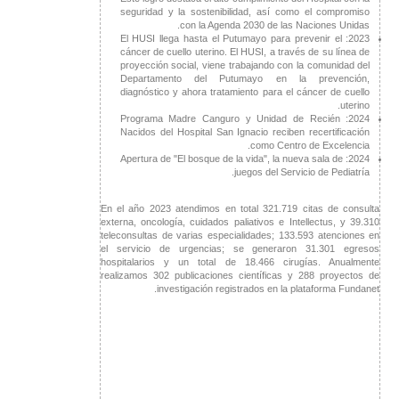
seguridad y la sostenibilidad, así como el compromiso
con la Agenda 2030 de las Naciones Unidas.
2023: El HUSI llega hasta el Putumayo para prevenir el
cáncer de cuello uterino. El HUSI, a través de su línea de
proyección social, viene trabajando con la comunidad del
Departamento del Putumayo en la prevención,
diagnóstico y ahora tratamiento para el cáncer de cuello
uterino.
2024: Programa Madre Canguro y Unidad de Recién
Nacidos del Hospital San Ignacio reciben recertificación
como Centro de Excelencia.
2024: Apertura de "El bosque de la vida", la nueva sala de
juegos del Servicio de Pediatría.
En el año 2023 atendimos en total 321.719 citas de consulta
externa, oncología, cuidados paliativos e Intellectus, y 39.310
teleconsultas de varias especialidades; 133.593 atenciones en
el servicio de urgencias; se generaron 31.301 egresos
hospitalarios y un total de 18.466 cirugías. Anualmente
realizamos 302 publicaciones científicas y 288 proyectos de
investigación registrados en la plataforma Fundanet.