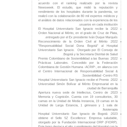
acuerdo con el ranking realizado por la revista
Newsweek. El estudio, que midió la reputación y
rendimiento de los hospitales durante la pandemia, se
realizó con la colaboración de 80 mil expertos médicos y
el análisis de datos relacionados con la experiencia de los
usuarios en cada institución.
2022: El Hospital Universitario San Ignacio recibe la
Orden Nacional al Mérito, en el grado de Cruz de Plata,
entregado por el Ex presidente Iván Duque Marqués.
2022: Reconocimiento de la Orden Civil al Mérito
"Responsabilidad Social Dona Bogotá" al Hospital
Universitario San Ignacio. Otorgado por El Consejo de
Bogotá y la Secretaria Distrital de Salud.
2022: Premio Colombiano de Sostenibilidad a las Buenas
Prácticas Laborales. Concedido por la Federación
Colombiana de Gestión Humana -ACRIP-, en alianza con
el Centro Internacional de Responsabilidad Social &
Sostenibilidad -Centro RS. ​
2022: Hospital Universitario San Ignacio recibe el Premio
Universidad Simón Bolívar al Mérito Empresarial en la
ciudad de Barranquilla.
2023: Apertura nueva sede de Intellectus, Centro de
Memoria y Cognición. Cuenta con 19 consultorios, 30
camas en la Unidad de Media Instancia, 19 camas en la
Unidad de Larga Estancia, 1 gimnasio y 1 sala de
fisioterapia.
2023: Hospital Universitario San Ignacio de Bogotá
obtiene el Sello 5Z Excellence: Empresa saludable,
otorgado por la Fundación Internacional ORP (FIORP).
Este logro destaca el alto cumplimiento del Hospital con la