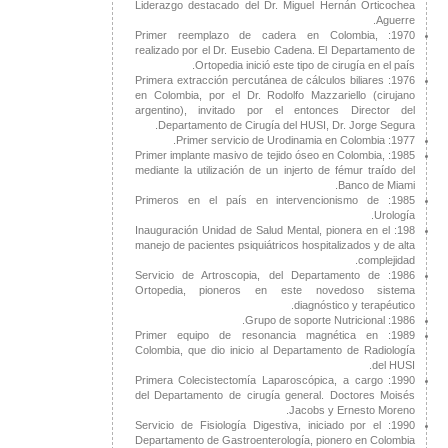
Liderazgo destacado del Dr. Miguel Hernán Orticochea
Aguerre.
1970: Primer reemplazo de cadera en Colombia,
realizado por el Dr. Eusebio Cadena. El Departamento de
Ortopedia inició este tipo de cirugía en el país.
1976: Primera extracción percutánea de cálculos biliares
en Colombia, por el Dr. Rodolfo Mazzariello (cirujano
argentino), invitado por el entonces Director del
Departamento de Cirugía del HUSI, Dr. Jorge Segura.
1977: Primer servicio de Urodinamia en Colombia.
1985: Primer implante masivo de tejido óseo en Colombia,
mediante la utilización de un injerto de fémur traído del
Banco de Miami.
1985: Primeros en el país en intervencionismo de
Urología.
198: Inauguración Unidad de Salud Mental, pionera en el
manejo de pacientes psiquiátricos hospitalizados y de alta
complejidad.
1986: Servicio de Artroscopia, del Departamento de
Ortopedia, pioneros en este novedoso sistema
diagnóstico y terapéutico.
1986: Grupo de soporte Nutricional.
1989: Primer equipo de resonancia magnética en
Colombia, que dio inicio al Departamento de Radiología
del HUSI.
1990: Primera Colecistectomía Laparoscópica, a cargo
del Departamento de cirugía general. Doctores Moisés
Jacobs y Ernesto Moreno.
1990: Servicio de Fisiología Digestiva, iniciado por el
Departamento de Gastroenterología, pionero en Colombia