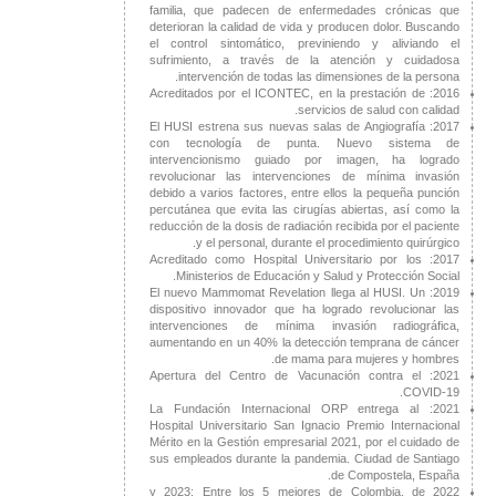
familia, que padecen de enfermedades crónicas que
deterioran la calidad de vida y producen dolor. Buscando
el control sintomático, previniendo y aliviando el
sufrimiento, a través de la atención y cuidadosa
intervención de todas las dimensiones de la persona.
2016: Acreditados por el ICONTEC, en la prestación de
servicios de salud con calidad.
2017: El HUSI estrena sus nuevas salas de Angiografía
con tecnología de punta. Nuevo sistema de
intervencionismo guiado por imagen, ha logrado
revolucionar las intervenciones de mínima invasión
debido a varios factores, entre ellos la pequeña punción
percutánea que evita las cirugías abiertas, así como la
reducción de la dosis de radiación recibida por el paciente
y el personal, durante el procedimiento quirúrgico.
2017: Acreditado como Hospital Universitario por los
Ministerios de Educación y Salud y Protección Social.
2019: El nuevo Mammomat Revelation llega al HUSI. Un
dispositivo innovador que ha logrado revolucionar las
intervenciones de mínima invasión radiográfica,
aumentando en un 40% la detección temprana de cáncer
de mama para mujeres y hombres.
2021: Apertura del Centro de Vacunación contra el
COVID-19.
2021: La Fundación Internacional ORP entrega al
Hospital Universitario San Ignacio Premio Internacional
Mérito en la Gestión empresarial 2021, por el cuidado de
sus empleados durante la pandemia. Ciudad de Santiago
de Compostela, España.
2022 y 2023: Entre los 5 mejores de Colombia, de