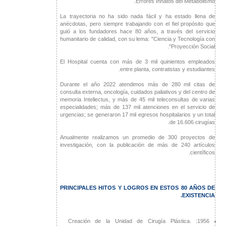
Errores Innatos del Metabolismo.
La trayectoria no ha sido nada fácil y ha estado llena de
anécdotas, pero siempre trabajando con el fiel propósito que
guió a los fundadores hace 80 años, a través del servicio
humanitario de calidad, con su lema: "Ciencia y Tecnología con
Proyección Social".
El Hospital cuenta con más de 3 mil quinientos empleados
entre planta, contratistas y estudiantes.
Durante el año 2022 atendimos más de 280 mil citas de
consulta externa, oncología, cuidados paliativos y del centro de
memoria Intellectus, y más de 45 mil teleconsultas de varias
especialidades; más de 137 mil atenciones en el servicio de
urgencias; se generaron 17 mil egresos hospitalarios y un total
de 16.606 cirugías.
Anualmente realizamos un promedio de 300 proyectos de
investigación, con la publicación de más de 240 artículos
científicos.
PRINCIPALES HITOS Y LOGROS EN ESTOS 80 AÑOS DE
EXISTENCIA.
1956: Creación de la Unidad de Cirugía Plástica.