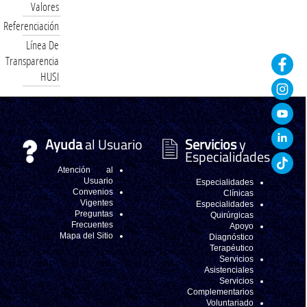
Valores
Referenciación
Línea De
Transparencia
HUSI
Ayuda
al Usuario
Servicios
y
Especialidades
Atención al
Usuario
Especialidades
Convenios
Clínicas
Vigentes
Especialidades
Preguntas
Quirúrgicas
Frecuentes
Apoyo
Mapa del Sitio
Diagnóstico
Terapéutico
Servicios
Asistenciales
Servicios
Complementarios
Voluntariado