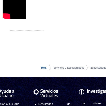
HUSI
Servicios y Especialidades
Especialidad
Ayuda
al
Servicios
Investiga
Usuario
Virtuales
La oficina
ción al Usuario
Resultados de