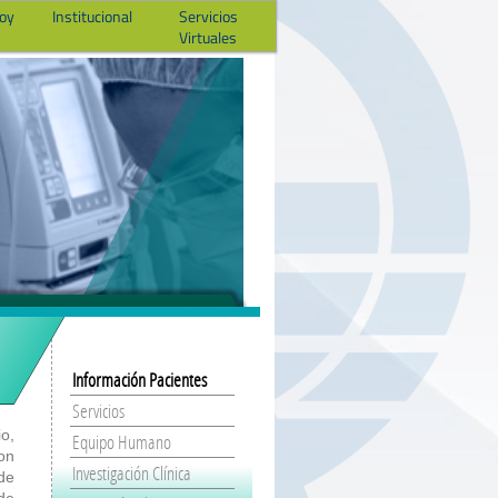
hoy
Institucional
Servicios
Virtuales
Información Pacientes
Servicios
io,
Equipo Humano
on
Investigación Clínica
 de
 de