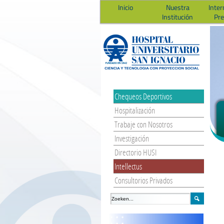
Inicio
Nuestra
Inter
Institución
Pr
Chequeos Deportivos
Hospitalización
Trabaje con Nosotros
Investigación
Directorio HUSI
Intellectus
Consultorios Privados