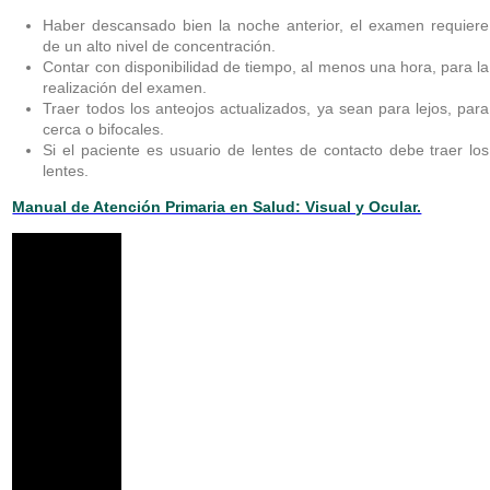
Haber descansado bien la noche anterior, el examen requiere
de un alto nivel de concentración.
Contar con disponibilidad de tiempo, al menos una hora, para la
realización del examen.
Traer todos los anteojos actualizados, ya sean para lejos, para
cerca o bifocales.
Si el paciente es usuario de lentes de contacto debe traer los
lentes.
Manual de Atención Primaria en Salud: Visual y Ocular.