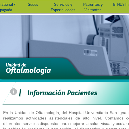
national /
Sedes
Servicios y
Pacientes y
El HUSI 
epagada
Especialidades
Visitantes
Unidad de
Oftalmología
=
|
Información Pacientes
En la Unidad de Oftalmología, del Hospital Universitario San Ignac
realizamos actividades asistenciales de alto nivel. Contamos c
diferentes servicios dispuestos para mejorar la salud visual y ocular
la población mediante la prevención, el diagnóstico y tratamiento