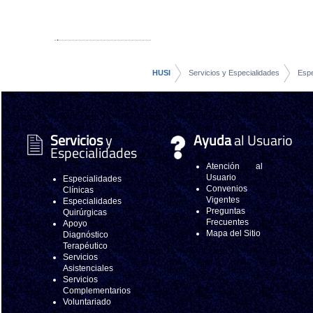
HUSI
Servicios y Especialidades
Espe
Servicios
y
Ayuda
al Usuario
Especialidades
Atención al
Usuario
Especialidades
Convenios
Clínicas
Vigentes
Especialidades
Preguntas
Quirúrgicas
Frecuentes
Apoyo
Mapa del Sitio
Diagnóstico
Terapéutico
Servicios
Asistenciales
Servicios
Complementarios
Voluntariado