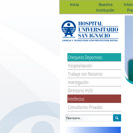
Inicio
Nuestra
Inter
Institución
Pr
Chequeos Deportivos
Hospitalización
Trabaje con Nosotros
Investigación
Directorio HUSI
Intellectus
Consultorios Privados