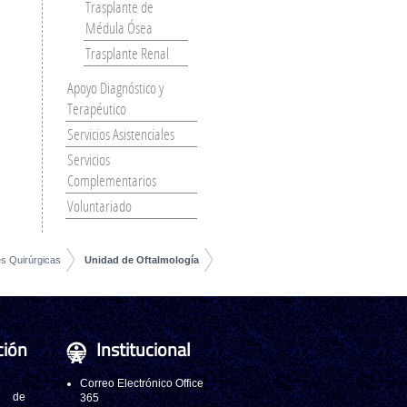
Trasplante de
Médula Ósea
Trasplante Renal
Apoyo Diagnóstico y
Terapéutico
Servicios Asistenciales
Servicios
Complementarios
Voluntariado
es Quirúrgicas
Unidad de Oftalmología
ción
Institucional
Correo Electrónico Office
 de
365