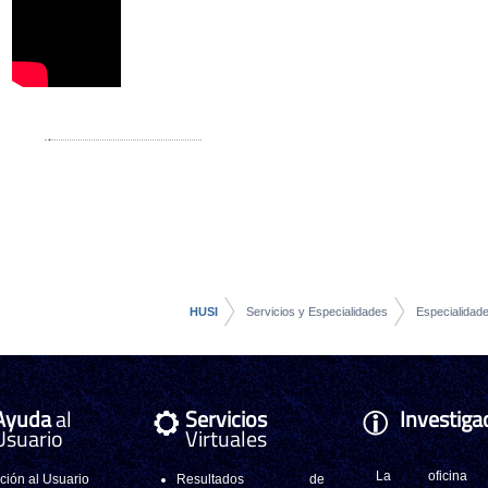
HUSI
Servicios y Especialidades
Especialidad
Ayuda
al
Servicios
Investiga
Usuario
Virtuales
La oficina
ción al Usuario
Resultados de