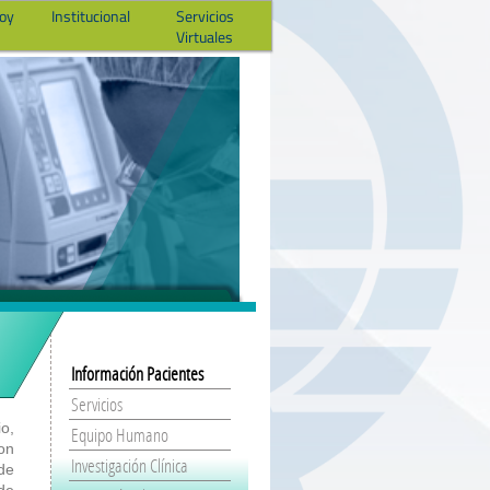
hoy
Institucional
Servicios
Virtuales
Información Pacientes
Servicios
io,
Equipo Humano
on
Investigación Clínica
 de
 de