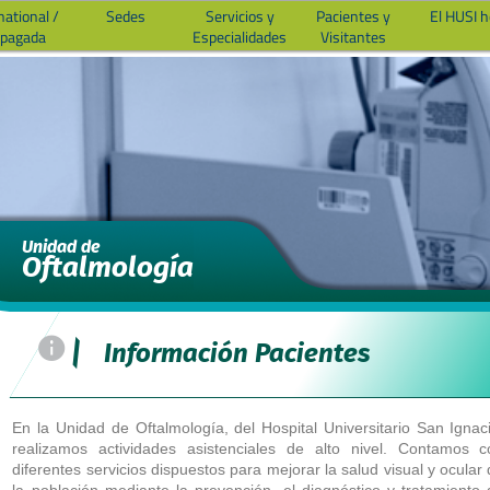
national /
Sedes
Servicios y
Pacientes y
El HUSI 
epagada
Especialidades
Visitantes
Unidad de
Oftalmología
=
|
Información Pacientes
En la Unidad de Oftalmología, del Hospital Universitario San Ignac
realizamos actividades asistenciales de alto nivel. Contamos c
diferentes servicios dispuestos para mejorar la salud visual y ocular
la población mediante la prevención, el diagnóstico y tratamiento