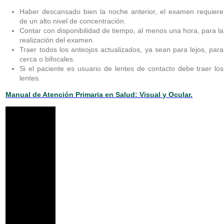
Haber descansado bien la noche anterior, el examen requiere
de un alto nivel de concentración.
Contar con disponibilidad de tiempo, al menos una hora, para la
realización del examen.
Traer todos los anteojos actualizados, ya sean para lejos, para
cerca o bifocales.
Si el paciente es usuario de lentes de contacto debe traer los
lentes.
Manual de Atención Primaria en Salud: Visual y Ocular.