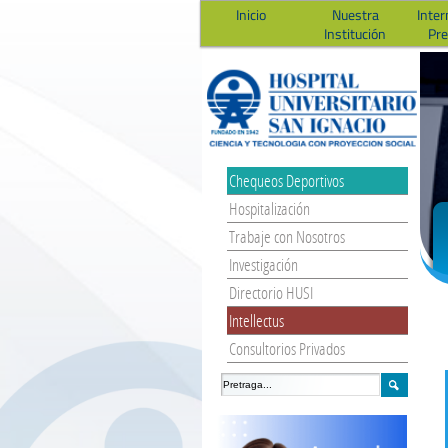
Inicio
Nuestra
Inter
Institución
Pr
Chequeos Deportivos
Hospitalización
Trabaje con Nosotros
Investigación
Directorio HUSI
Intellectus
Consultorios Privados