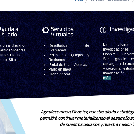
Ayuda
al
Servicios
Investiga
Usuario
Virtuales
La oficina
ción al Usuario
Resultados de
Investigacione
enios Vigentes
Exámenes
Hospital Universi
untas Frecuentes
Peticiones, Quejas y
San Ignacio e
 del Sitio
Reclamos
encargada de pro
Portal de Citas Médicas
y coordinar estudi
Pago en línea
investigación..
¡Dona Ahora!
más
Agradecemos a Findeter, nuestro aliado estratégi
permitirá continuar materializando el desarrollo 
de nuestros usuarios y nuestra misión in