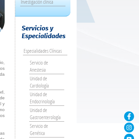
Investigación clínica
Servicios y
Especialidades
Especialidades Clínicas
Servicio de
io,
cos
Anestesia
ada
Unidad de
Cardiología
ad,
Unidad de
 de
Endocrinología
l y
Unidad de
omo
ros
Gastroenterología
Servicio de
Genética
las
 de