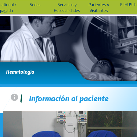
national /
Sedes
Servicios y
Pacientes y
El HUSI 
epagada
Especialidades
Visitantes
Hematología
=
|
Información al paciente