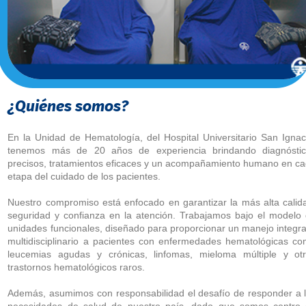
¿Quiénes somos?
En la Unidad de Hematología, del Hospital Universitario San Ignac
tenemos más de 20 años de experiencia brindando diagnósti
precisos, tratamientos eficaces y un acompañamiento humano en c
etapa del cuidado de los pacientes.
Nuestro compromiso está enfocado en garantizar la más alta calid
seguridad y confianza en la atención. Trabajamos bajo el modelo
unidades funcionales, diseñado para proporcionar un manejo integra
multidisciplinario a pacientes con enfermedades hematológicas c
leucemias agudas y crónicas, linfomas, mieloma múltiple y ot
trastornos hematológicos raros.
Además, asumimos con responsabilidad el desafío de responder a 
necesidades de salud de nuestro país, dado que somos centro