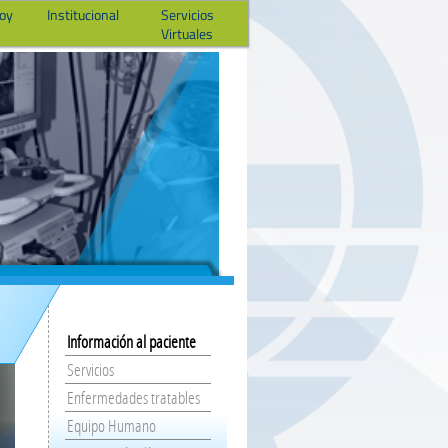
hoy
Institucional
Servicios
Virtuales
Información al paciente
Servicios
Enfermedades tratables
Equipo Humano