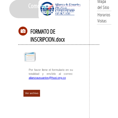
Mapa
Como usuario, usted puede
del Sitio
hacer parte de nuestra
Horarios
Visitas
FORMATO DE
INSCRIPCION.docx
Por favor llene el formulario en su
totalidad y envíelo al correo:
alianzausuarios@husi.org.co
Ver archivo