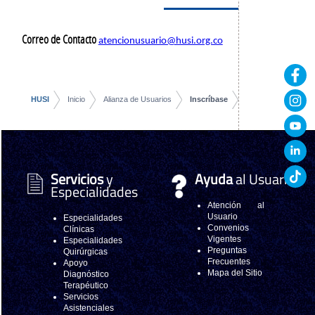
Correo de Contacto
atencionusuario@husi.org.co
HUSI
Inicio
Alianza de Usuarios
Inscríbase
Servicios
y
Ayuda
al Usuario
Especialidades
Atención al
Usuario
Especialidades
Convenios
Clínicas
Vigentes
Especialidades
Preguntas
Quirúrgicas
Frecuentes
Apoyo
Mapa del Sitio
Diagnóstico
Terapéutico
Servicios
Asistenciales